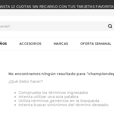
HASTA 12 CUOTAS SIN RECARGO CON TUS TARJETAS FAVORITA
cando?
S
IÑOS
ACCESORIOS
MARCAS
OFERTA SEMANAL
No encontramos ningún resultado para "
championdep
¿Qué debo hacer?
Comprueba los términos ingresados
Intenta utilizar una sola palabra
Utiliza términos genéricos en la búsqueda
Intenta buscar sinónimos del término deseado