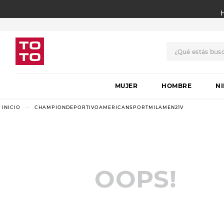
¿Qué estás bus
TÉRMINOS MÁS BUSCADO
MUJER
1
.
botas
HOMBRE
N
2
.
skechers
CHAMPIONDEPORTIVOAMERICANSPORTMILAMEN21V
3
.
skechers slip-ins
4
.
championes
5
.
botas mujer
OOPS!
6
.
americansport
7
.
sandalias
8
.
hitec