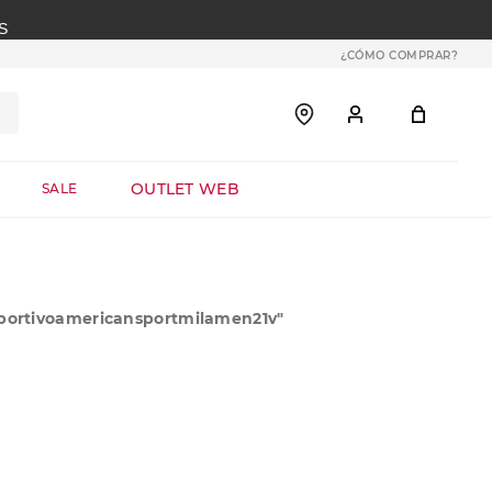
S
¿CÓMO COMPRAR?
OUTLET WEB
SALE
ortivoamericansportmilamen21v
"