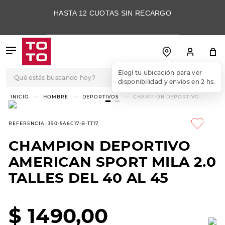
HASTA 12 CUOTAS SIN RECARGO
Qué estás buscando hoy?
Elegí tu ubicación para ver
disponibilidad y envíos en 2 hs.
TÉRMINOS MÁS
HOMBRE
DEPORTIVOS
CHAMPION DEPORTIVO
AMERICAN SPORT MILA 2.0
BUSCADOS
TALLES DEL 40 AL 45
1
.
botas
REFERENCIA
:
390-5A6C17-B-TT17
2
.
skechers
CHAMPION DEPORTIVO
3
.
skechers slip-ins
AMERICAN SPORT MILA 2.0
4
.
championes
TALLES DEL 40 AL 45
5
.
botas mujer
$
1490
,
00
6
.
americansport