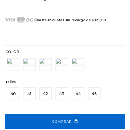
7
.
sandalias
8
.
hitec
hasta
12
cuotas sin recargo de
$
125
,
00
9
.
slip-ins
10
.
botas dama
COLOR
Talles
40
41
42
43
44
45
COMPRAR