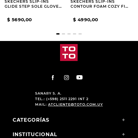
SKECHERS SLIP-INS
SKECHERS SLIP-INS
GLIDE STEP SOLE GLOVER
CONTOUR FOAM COZY FIT
PEAK
WHITE AND NAVY
$
5690
,
00
$
4990
,
00
SANARY S. A.
TEL.: (+598) 2511 2291 INT 2
MAIL:
ATCLIENTE@TOTO.COM.UY
CATEGORÍAS
+
INSTITUCIONAL
+