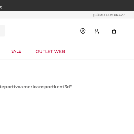
S
¿CÓMO COMPRAR?
OUTLET WEB
SALE
eportivoamericansportkent3d
"