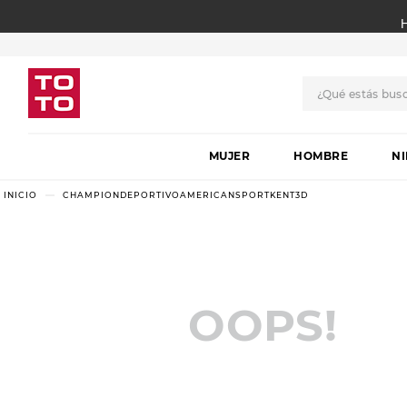
¿Qué estás bus
TÉRMINOS MÁS BUSCADO
MUJER
1
.
botas
HOMBRE
N
2
.
skechers
CHAMPIONDEPORTIVOAMERICANSPORTKENT3D
3
.
skechers slip-ins
4
.
championes
5
.
botas mujer
OOPS!
6
.
americansport
7
.
sandalias
8
.
hitec