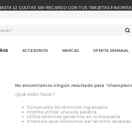
HASTA 12 CUOTAS SIN RECARGO CON TUS TARJETAS FAVORITA
cando?
S
IÑOS
ACCESORIOS
MARCAS
OFERTA SEMANAL
No encontramos ningún resultado para "
championd
¿Qué debo hacer?
Comprueba los términos ingresados
Intenta utilizar una sola palabra
Utiliza términos genéricos en la búsqueda
Intenta buscar sinónimos del término deseado