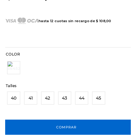
7
.
sandalias
8
.
hitec
hasta
12
cuotas sin recargo de
$
108
,
00
9
.
slip-ins
10
.
botas dama
COLOR
Talles
40
41
42
43
44
45
COMPRAR