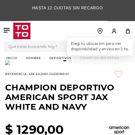
HASTA 12 CUOTAS SIN RECARGO
Qué estás buscando hoy?
Elegí tu ubicación para ver
disponibilidad y envíos en 2 hs.
TÉRMINOS MÁS
HOMBRE
DEPORTIVOS
CHAMPION DEPORTIVO
AMERICAN SPORT JAX WHITE
BUSCADOS
AND NAVY
1
.
botas
REFERENCIA
:
438-6A2H01-JG5301NAVY
2
.
skechers
CHAMPION DEPORTIVO
3
.
skechers slip-ins
AMERICAN SPORT JAX
4
.
championes
WHITE AND NAVY
5
.
botas mujer
$
1290
,
00
6
.
americansport