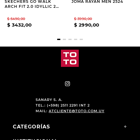
SKECHERS GO WALK
JOMA RAYAN MEN 2524
ARCH FIT 2.0 IDYLLIC 2
NAVY
$
5490
,
00
$
3990
,
00
$
3432
,
00
$
2990
,
00
SANARY S. A.
TEL.: (+598) 2511 2291 INT 2
MAIL:
ATCLIENTE@TOTO.COM.UY
CATEGORÍAS
+