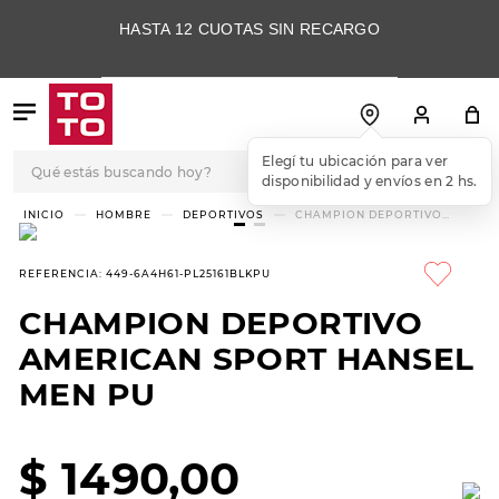
HASTA 12 CUOTAS SIN RECARGO
Qué estás buscando hoy?
Elegí tu ubicación para ver
disponibilidad y envíos en 2 hs.
TÉRMINOS MÁS
HOMBRE
DEPORTIVOS
CHAMPION DEPORTIVO
AMERICAN SPORT HANSEL
BUSCADOS
MEN PU
1
.
botas
REFERENCIA
:
449-6A4H61-PL25161BLKPU
2
.
skechers
CHAMPION DEPORTIVO
3
.
skechers slip-ins
AMERICAN SPORT HANSEL
4
.
championes
MEN PU
5
.
botas mujer
$
1490
,
00
6
.
americansport