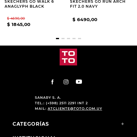
SKECHERS GO WALK 6
SKECHERS GO RUN ARCH
ANAGLYPH BLACK
FIT 2.0 NAVY
$
4690
,
00
$
6490
,
00
$
1845
,
00
SANARY S. A.
TEL.: (+598) 2511 2291 INT 2
MAIL:
ATCLIENTE@TOTO.COM.UY
CATEGORÍAS
+