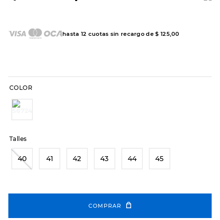
7
.
sandalias
8
.
hitec
hasta
12
cuotas sin recargo de
$
125
,
00
9
.
slip-ins
10
.
botas dama
COLOR
Talles
40
41
42
43
44
45
COMPRAR