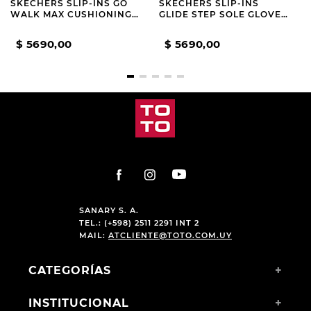
SKECHERS SLIP-INS GO
SKECHERS SLIP-INS
WALK MAX CUSHIONING
GLIDE STEP SOLE GLOVER
FLEX PAVE GREY
PEAK
$
5690
,
00
$
5690
,
00
SANARY S. A.
TEL.: (+598) 2511 2291 INT 2
MAIL:
ATCLIENTE@TOTO.COM.UY
CATEGORÍAS
+
INSTITUCIONAL
+