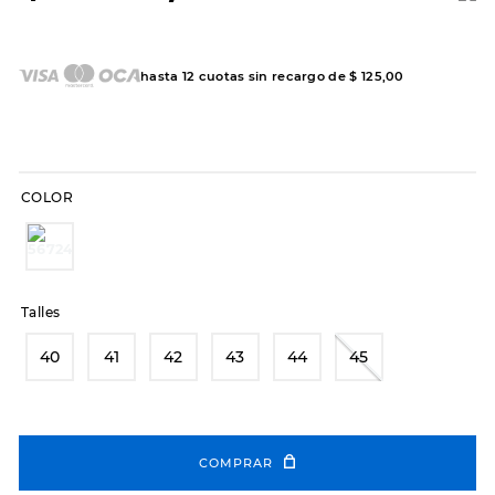
7
.
sandalias
8
.
hitec
hasta
12
cuotas sin recargo de
$
125
,
00
9
.
slip-ins
10
.
botas dama
COLOR
Talles
40
41
42
43
44
45
COMPRAR