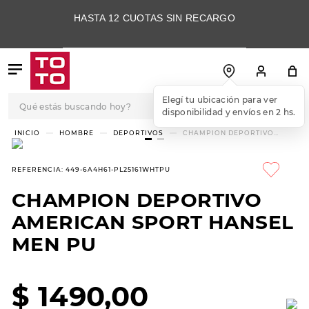
HASTA 12 CUOTAS SIN RECARGO
Qué estás buscando hoy?
Elegí tu ubicación para ver
disponibilidad y envíos en 2 hs.
TÉRMINOS MÁS
HOMBRE
DEPORTIVOS
CHAMPION DEPORTIVO
AMERICAN SPORT HANSEL
BUSCADOS
MEN PU
1
.
botas
REFERENCIA
:
449-6A4H61-PL25161WHTPU
2
.
skechers
CHAMPION DEPORTIVO
3
.
skechers slip-ins
AMERICAN SPORT HANSEL
4
.
championes
MEN PU
5
.
botas mujer
$
1490
,
00
6
.
americansport