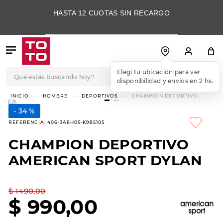
HASTA 12 CUOTAS SIN RECARGO
Qué estás buscando hoy?
Elegí tu ubicación para ver
disponibilidad y envíos en 2 hs.
TÉRMINOS MÁS
HOMBRE
DEPORTIVOS
CHAMPION DEPORTIVO
AMERICAN SPORT DYLAN
BUSCADOS
34 %
1
.
botas
REFERENCIA
:
406-3A8H05-K985105
2
.
skechers
CHAMPION DEPORTIVO
3
.
skechers slip-ins
AMERICAN SPORT DYLAN
4
.
championes
5
.
botas mujer
$
1490
,
00
$
990
,
00
6
.
americansport