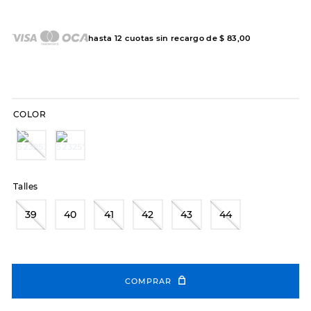
7
.
hitec
8
.
sandalias
hasta
12
cuotas sin recargo de
$
83
,
00
9
.
slip-ins
10
.
botas dama
COLOR
Talles
39
40
41
42
43
44
COMPRAR