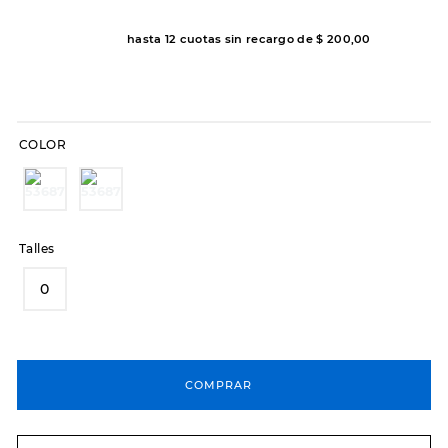
8
.
hitec
hasta
12
cuotas sin recargo de
$
200
,
00
9
.
slip-ins
10
.
botas dama
COLOR
Talles
0
COMPRAR