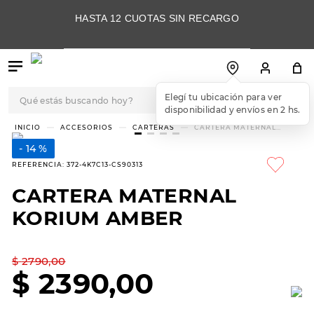
HASTA 12 CUOTAS SIN RECARGO
Qué estás buscando hoy?
Elegí tu ubicación para ver
disponibilidad y envíos en 2 hs.
TÉRMINOS MÁS
ACCESORIOS
CARTERAS
CARTERA MATERNAL
KORIUM AMBER
BUSCADOS
14 %
1
.
botas
REFERENCIA
:
372-4K7C13-CS90313
2
.
skechers
CARTERA MATERNAL
3
.
skechers slip-ins
KORIUM AMBER
4
.
championes
5
.
botas mujer
$
2790
,
00
$
2390
,
00
6
.
americansport
7
.
sandalias