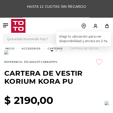
HASTA 12 CUOTAS SIN RECARGO
Qué estás buscando hoy?
Elegí tu ubicación para ver
disponibilidad y envíos en 2 hs.
TÉRMINOS MÁS
ACCESORIOS
CARTERAS
CARTERA DE VESTIR
KORIUM KORA PU
BUSCADOS
1
.
botas
REFERENCIA
:
372-6K4C07-CS89407PU
2
.
skechers
CARTERA DE VESTIR
3
.
skechers slip-ins
KORIUM KORA PU
4
.
championes
5
.
botas mujer
$
2190
,
00
6
.
americansport