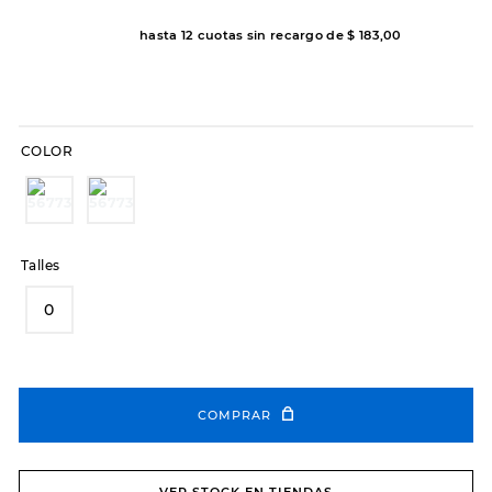
7
.
hitec
hasta
12
cuotas sin recargo de
$
183
,
00
8
.
sandalias
9
.
slip-ins
10
.
botas dama
COLOR
Talles
0
COMPRAR