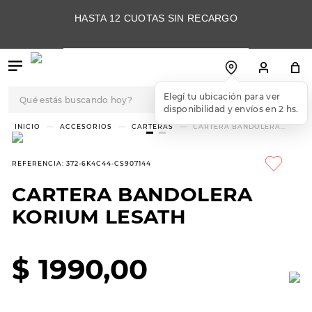
HASTA 12 CUOTAS SIN RECARGO
Qué estás buscando hoy?
Elegí tu ubicación para ver
disponibilidad y envíos en 2 hs.
TÉRMINOS MÁS
ACCESORIOS
CARTERAS
CARTERA BANDOLERA
KORIUM LESATH
BUSCADOS
1
.
botas
REFERENCIA
:
372-6K4C44-CS907144
2
.
skechers
CARTERA BANDOLERA
3
.
skechers slip-ins
KORIUM LESATH
4
.
championes
5
.
botas mujer
$
1990
,
00
6
.
americansport
7
.
sandalias