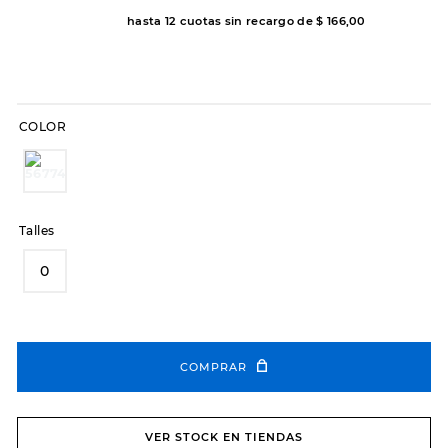
hasta
12
cuotas sin recargo de
$
166
,
00
8
.
hitec
9
.
slip-ins
10
.
botas dama
COLOR
Talles
0
COMPRAR
VER STOCK EN TIENDAS