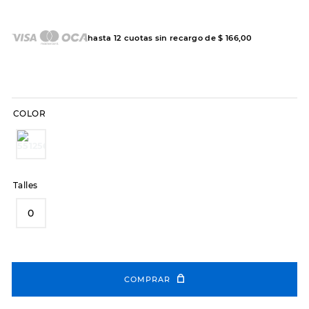
7
.
sandalias
8
.
hitec
hasta
12
cuotas sin recargo de
$
166
,
00
9
.
slip-ins
10
.
botas dama
COLOR
Talles
0
COMPRAR