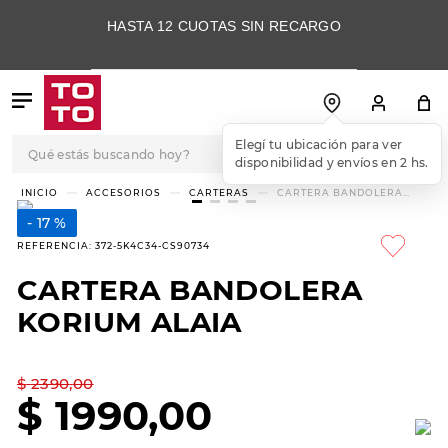
HASTA 12 CUOTAS SIN RECARGO
Qué estás buscando hoy?
Elegí tu ubicación para ver
disponibilidad y envíos en 2 hs.
TÉRMINOS MÁS
ACCESORIOS
CARTERAS
CARTERA BANDOLERA
KORIUM ALAIA
BUSCADOS
17 %
1
.
botas
REFERENCIA
:
372-5K4C34-CS90734
2
.
skechers
CARTERA BANDOLERA
3
.
skechers slip-ins
KORIUM ALAIA
4
.
championes
5
.
botas mujer
$
2390
,
00
$
1990
,
00
6
.
americansport