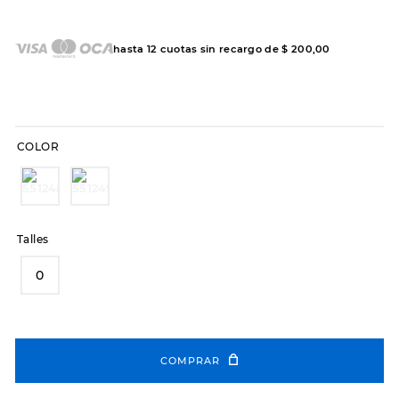
7
.
sandalias
8
.
hitec
hasta
12
cuotas sin recargo de
$
200
,
00
9
.
slip-ins
10
.
botas dama
COLOR
Talles
0
COMPRAR