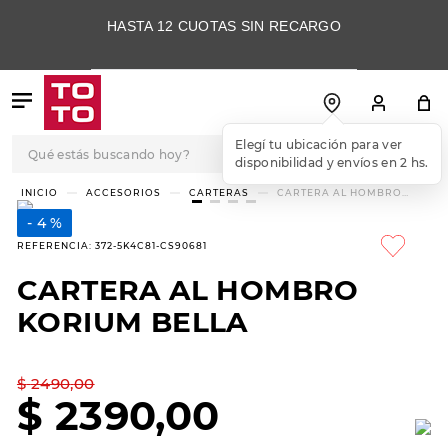
HASTA 12 CUOTAS SIN RECARGO
Qué estás buscando hoy?
Elegí tu ubicación para ver
disponibilidad y envíos en 2 hs.
TÉRMINOS MÁS
ACCESORIOS
CARTERAS
CARTERA AL HOMBRO
KORIUM BELLA
BUSCADOS
4 %
1
.
botas
REFERENCIA
:
372-5K4C81-CS90681
2
.
skechers
CARTERA AL HOMBRO
3
.
skechers slip-ins
KORIUM BELLA
4
.
championes
5
.
botas mujer
$
2490
,
00
$
2390
,
00
6
.
americansport