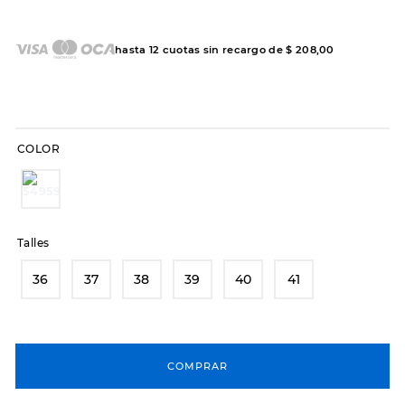
7
.
sandalias
8
.
hitec
hasta
12
cuotas sin recargo de
$
208
,
00
9
.
slip-ins
10
.
botas dama
COLOR
Talles
36
37
38
39
40
41
COMPRAR