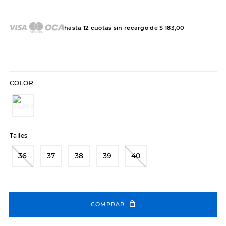
7
.
sandalias
8
.
hitec
hasta
12
cuotas sin recargo de
$
183
,
00
9
.
slip-ins
10
.
botas dama
COLOR
Talles
36
37
38
39
40
COMPRAR