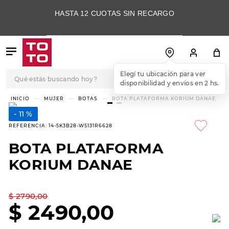
HASTA 12 CUOTAS SIN RECARGO
Qué estás buscando hoy?
Elegí tu ubicación para ver
disponibilidad y envíos en 2 hs.
TÉRMINOS MÁS
MUJER
BOTAS
BOTA PLATAFORMA KORIUM DANAE
BUSCADOS
11 %
1
.
botas
REFERENCIA
:
14-5K3B28-W5131R6628
2
.
skechers
BOTA PLATAFORMA
3
.
skechers slip-ins
KORIUM DANAE
4
.
championes
5
.
botas mujer
$
2790
,
00
$
2490
,
00
6
.
americansport