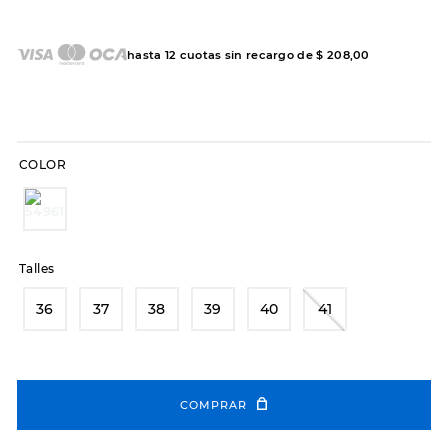
7
.
sandalias
8
.
hitec
hasta
12
cuotas sin recargo de
$
208
,
00
9
.
slip-ins
10
.
botas dama
COLOR
Talles
36
37
38
39
40
41
COMPRAR