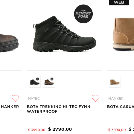
HI-TEC
HANKER
O HANKER
BOTA TREKKING HI-TEC FYNN
BOTA CASUA
WATERPROOF
$
2790
,
00
$
$
3990
,
00
$
3990
,
00