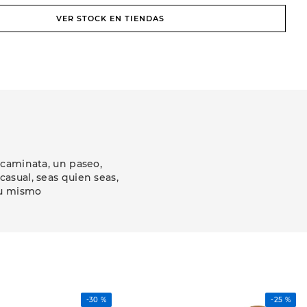
VER STOCK EN TIENDAS
 caminata, un paseo,
asual, seas quien seas,
tu mismo
-
30 %
-
25 %