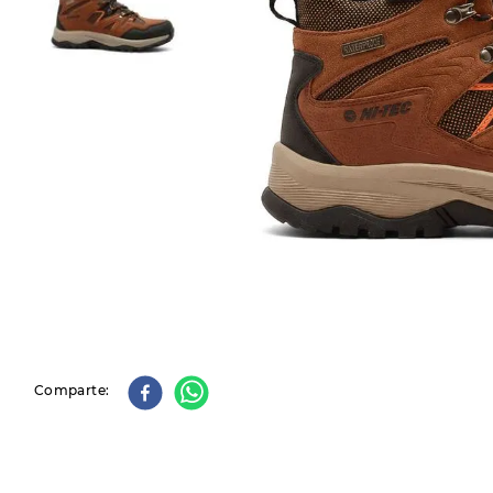
9
.
slip-ins
10
.
botas dama
Comparte