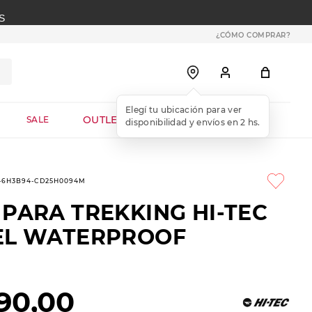
S
¿CÓMO COMPRAR?
OUTLET WEB
SALE
5-6H3B94-CD25H0094M
 PARA TREKKING HI-TEC
EL WATERPROOF
90
,
00