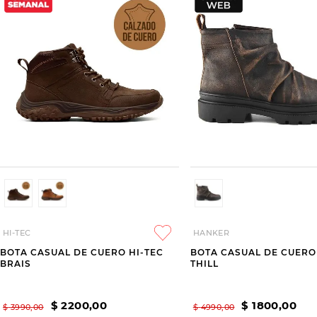
HI-TEC
HANKER
BOTA CASUAL DE CUERO HI-TEC
BOTA CASUAL DE CUER
BRAIS
THILL
$
2200
,
00
$
1800
,
00
$
3990
,
00
$
4990
,
00