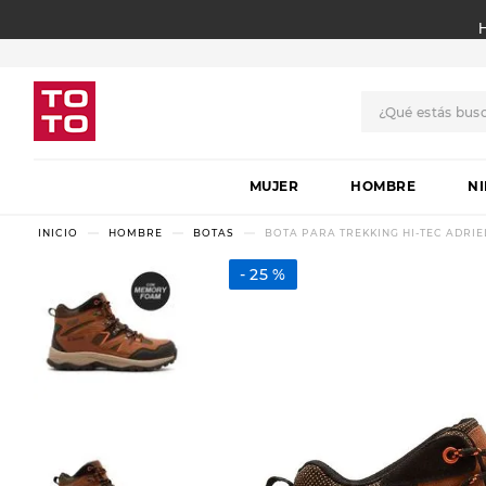
¿Qué estás bus
TÉRMINOS MÁS BUSCADO
MUJER
1
.
botas
HOMBRE
N
2
.
skechers
HOMBRE
BOTAS
BOTA PARA TREKKING HI-TEC ADRI
3
.
skechers slip-ins
25 %
4
.
championes
5
.
botas mujer
6
.
americansport
7
.
sandalias
8
.
hitec