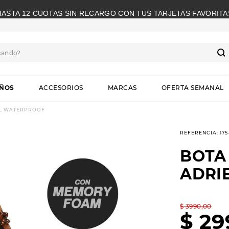
HASTA 12 CUOTAS SIN RECARGO CON TUS TARJETAS FAVORITA
cando?
S
IÑOS
ACCESORIOS
MARCAS
OFERTA SEMANAL
EL WATERPROOF
REFERENCIA
:
17
BOTA
ADRI
$
3990
,
00
$
29