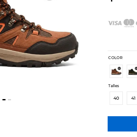
COLOR
Talles
40
41