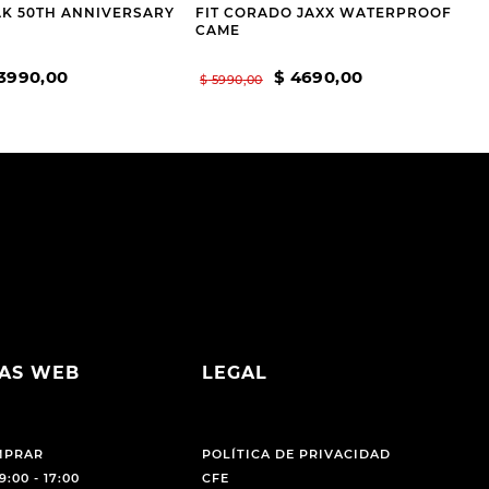
K 50TH ANNIVERSARY
FIT CORADO JAXX WATERPROOF
CAME
3990
,
00
$
4690
,
00
$
5990
,
00
AS WEB
LEGAL
MPRAR
POLÍTICA DE PRIVACIDAD
9:00 - 17:00
CFE