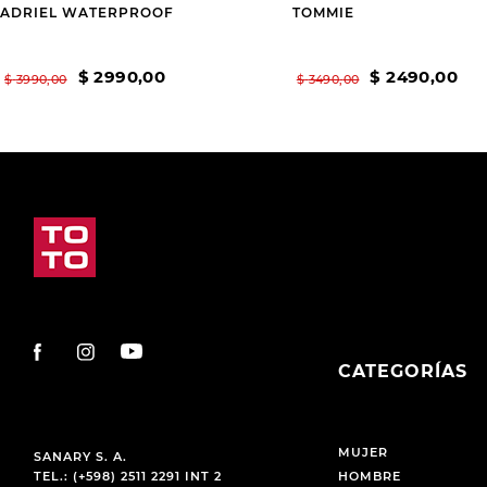
ADRIEL WATERPROOF
TOMMIE
$
2990
,
00
$
2490
,
00
$
3990
,
00
$
3490
,
00
CATEGORÍAS
MUJER
SANARY S. A.
TEL.: (+598) 2511 2291 INT 2
HOMBRE