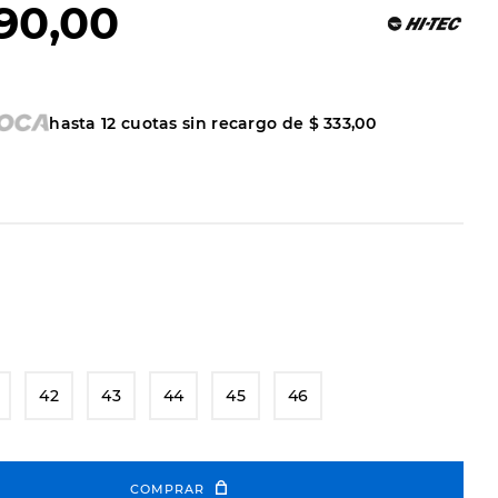
90
,
00
hasta
12
cuotas sin recargo de
$
333
,
00
42
43
44
45
46
COMPRAR