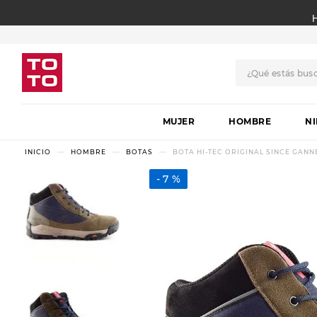
¿Qué estás bus
TÉRMINOS MÁS BUSCADO
MUJER
1
.
botas
HOMBRE
N
2
.
skechers
HOMBRE
BOTAS
BOTA HI-TEC ORIGINAL SINCE GANN
3
.
skechers slip-ins
7 %
4
.
championes
5
.
botas mujer
6
.
americansport
7
.
sandalias
8
.
hitec