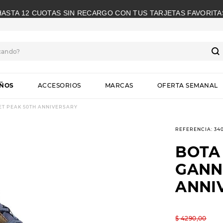
HASTA 12 CUOTAS SIN RECARGO CON TUS TARJETAS FAVORITA
cando?
S
IÑOS
ACCESORIOS
MARCAS
OFERTA SEMANAL
ET PEAK 50TH ANNIVERSARY
REFERENCIA
:
34
BOTA 
GANN
ANNI
$
4290
,
00