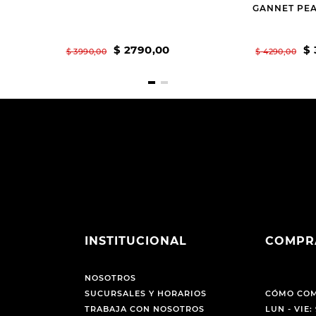
GANNET PEA
$
2790
,
00
$
$
3990
,
00
$
4290
,
00
INSTITUCIONAL
COMPR
NOSOTROS
SUCURSALES Y HORARIOS
CÓMO CO
TRABAJA CON NOSOTROS
LUN - VIE: 