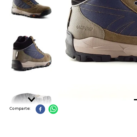
9
.
slip-ins
10
.
botas dama
Comparte