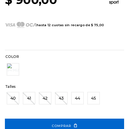
7
.
sandalias
8
.
hitec
9
.
slip-ins
hasta
12
cuotas sin recargo de
$
75
,
00
10
.
botas dama
COLOR
Talles
40
41
42
43
44
45
COMPRAR