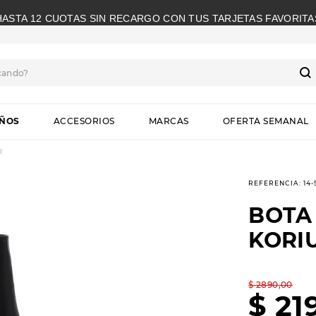
HASTA 12 CUOTAS SIN RECARGO CON TUS TARJETAS FAVORITA
cando?
S
IÑOS
ACCESORIOS
MARCAS
OFERTA SEMANAL
I
REFERENCIA
:
14
BOTA
KORI
$
2890
,
00
$
21