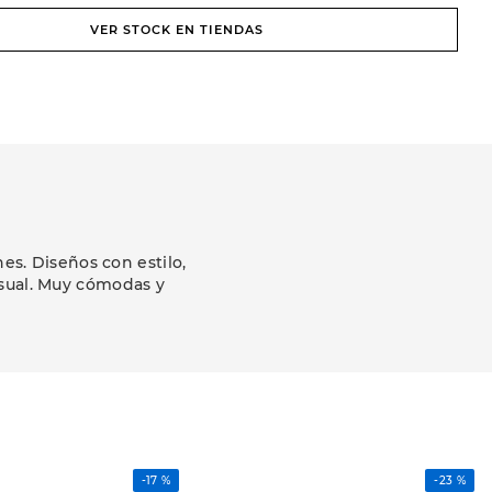
VER STOCK EN TIENDAS
s. Diseños con estilo,
asual. Muy cómodas y
-
17 %
-
23 %