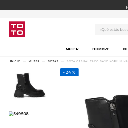
¿Qué estás bus
TÉRMINOS MÁS BUSCADO
MUJER
1
.
botas
HOMBRE
N
2
.
skechers
MUJER
BOTAS
BOTA CASUAL TACO BAJO KORIUM NA
3
.
skechers slip-ins
24 %
4
.
championes
5
.
botas mujer
6
.
americansport
7
.
sandalias
8
.
hitec