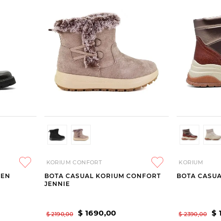
KORIUM CONFORT
KORIUM
REN
BOTA CASUAL KORIUM CONFORT
BOTA CASUA
JENNIE
$
1690
,
00
$
$
2190
,
00
$
2390
,
00