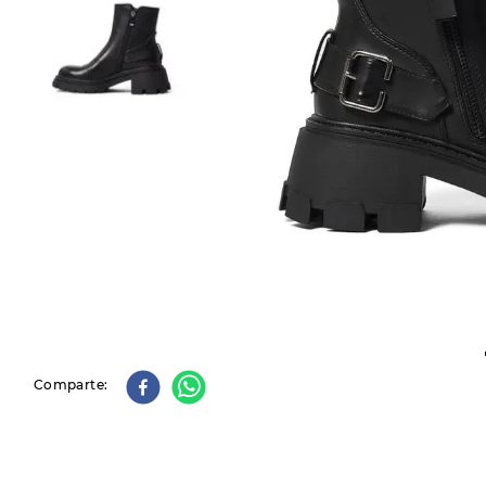
9
.
slip-ins
10
.
botas dama
Comparte