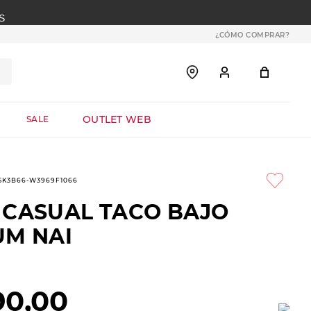
S
¿CÓMO COMPRAR?
OUTLET WEB
SALE
-5K3B66-W3969F1066
 CASUAL TACO BAJO
UM NAI
90
,
00