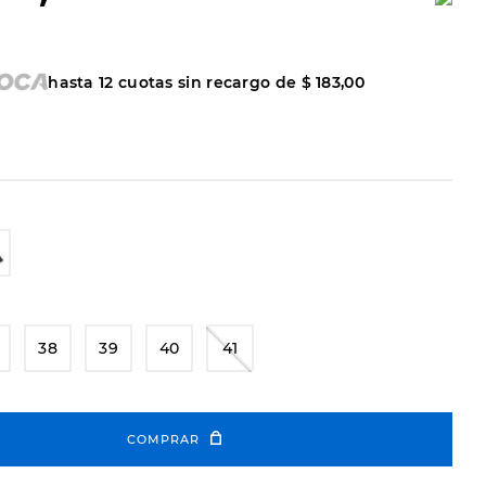
hasta
12
cuotas sin recargo de
$
183
,
00
38
39
40
41
COMPRAR