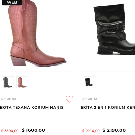
KORIUM
KORIUM
BOTA TEXANA KORIUM NANIS
BOTA 2 EN 1 KORIUM KE
$
1600
,
00
$
2190
,
00
$
3890
,
00
$
2990
,
00