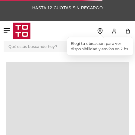
HASTA 12 CUOTAS SIN RECARGO
Qué estás buscando hoy?
Elegí tu ubicación para ver
disponibilidad y envíos en 2 hs.
TÉRMINOS MÁS
BUSCADOS
1
.
botas
2
.
skechers
3
.
skechers slip-ins
4
.
championes
5
.
botas mujer
6
.
americansport