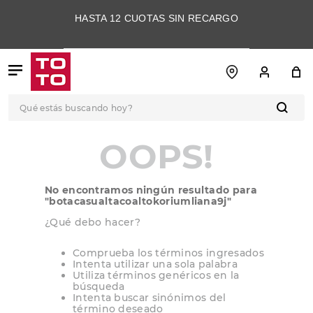
HASTA 12 CUOTAS SIN RECARGO
Qué estás buscando hoy?
TÉRMINOS MÁS
OOPS!
BUSCADOS
1
.
botas
No encontramos ningún resultado para
2
.
skechers
"
botacasualtacoaltokoriumliana9j
"
3
.
skechers slip-ins
¿Qué debo hacer?
4
.
championes
Comprueba los términos ingresados
Intenta utilizar una sola palabra
5
.
botas mujer
Utiliza términos genéricos en la
búsqueda
6
.
americansport
Intenta buscar sinónimos del
término deseado