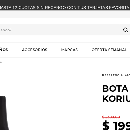
HASTA 12 CUOTAS SIN RECARGO CON TUS TARJETAS FAVORITA
cando?
S
IÑOS
ACCESORIOS
MARCAS
OFERTA SEMANAL
RA
REFERENCIA
:
420
BOTA
KORI
$
2390
,
00
$
19