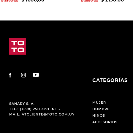
$
3890
,
00
$
2990
,
00
CATEGORÍAS
MUJER
SANARY S. A.
TEL.: (+598) 2511 2291 INT 2
HOMBRE
MAIL:
ATCLIENTE@TOTO.COM.UY
NIÑOS
ACCESORIOS