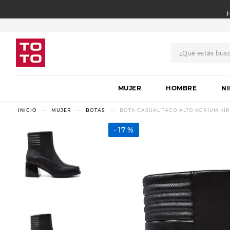
¿Qué estás bus
TÉRMINOS MÁS BUSCADO
MUJER
1
.
botas
HOMBRE
N
2
.
skechers
MUJER
BOTAS
BOTA CASUAL TACO ALTO KORIUM KI
3
.
skechers slip-ins
17 %
4
.
championes
5
.
botas mujer
6
.
americansport
7
.
hitec
8
.
sandalias