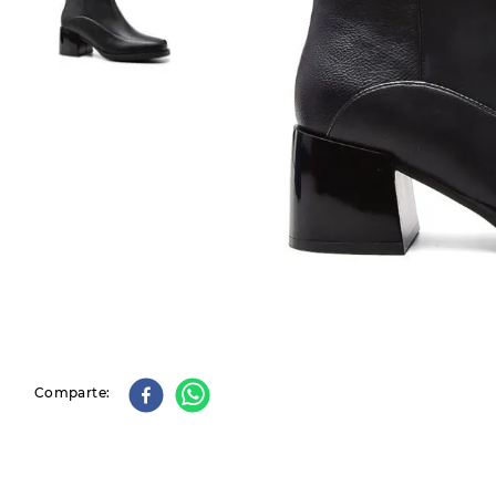
9
.
slip-ins
10
.
botas dama
Comparte