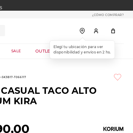
S
¿CÓMO COMPRAR?
OUTLET WEB
SALE
-5K3B17-T066117
 CASUAL TACO ALTO
UM KIRA
90
,
00