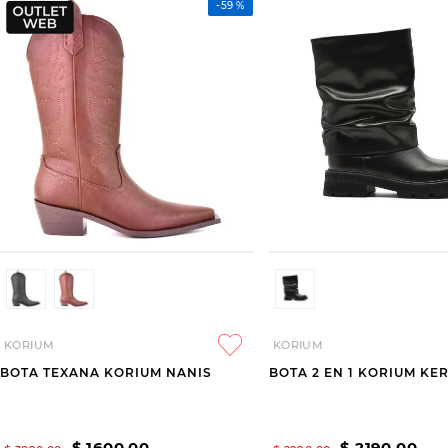
-
59 %
KORIUM
KORIUM
BOTA TEXANA KORIUM NANIS
BOTA 2 EN 1 KORIUM KE
$
1600
,
00
$
2190
,
00