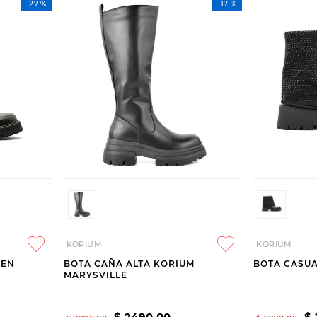
-
27 %
-
17 %
KORIUM
KORIUM
REN
BOTA CAÑA ALTA KORIUM
BOTA CASUA
MARYSVILLE
$
2490
,
00
$