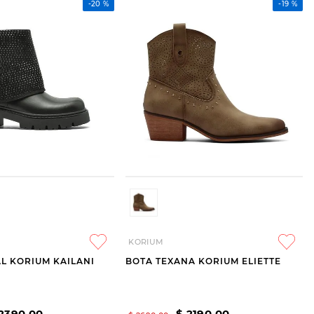
-
20 %
-
19 %
KORIUM
L KORIUM KAILANI
BOTA TEXANA KORIUM ELIETTE
2390
,
00
$
2190
,
00