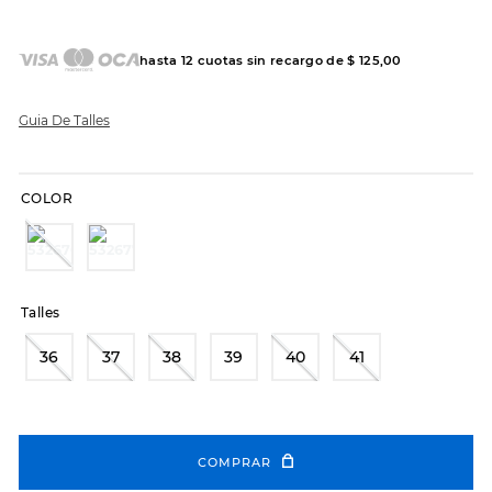
7
.
hitec
8
.
sandalias
hasta
12
cuotas sin recargo de
$
125
,
00
9
.
slip-ins
10
.
botas dama
Guia De Talles
COLOR
Talles
36
37
38
39
40
41
COMPRAR