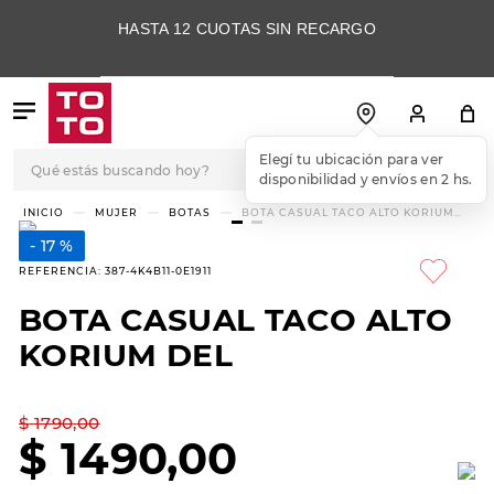
HASTA 12 CUOTAS SIN RECARGO
Qué estás buscando hoy?
Elegí tu ubicación para ver
disponibilidad y envíos en 2 hs.
TÉRMINOS MÁS
MUJER
BOTAS
BOTA CASUAL TACO ALTO KORIUM
DEL
BUSCADOS
17 %
1
.
botas
REFERENCIA
:
387-4K4B11-0E1911
2
.
skechers
BOTA CASUAL TACO ALTO
3
.
skechers slip-ins
KORIUM DEL
4
.
championes
5
.
botas mujer
$
1790
,
00
$
1490
,
00
6
.
americansport