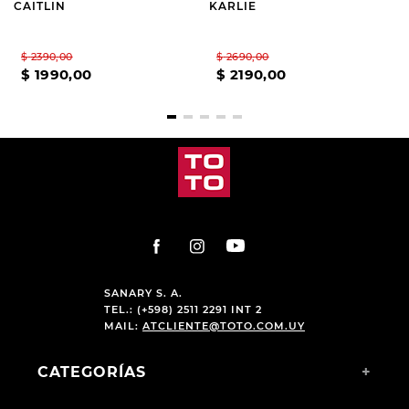
CAITLIN
KARLIE
$
2390
,
00
$
2690
,
00
$
1990
,
00
$
2190
,
00
SANARY S. A.
TEL.: (+598) 2511 2291 INT 2
MAIL:
ATCLIENTE@TOTO.COM.UY
CATEGORÍAS
+