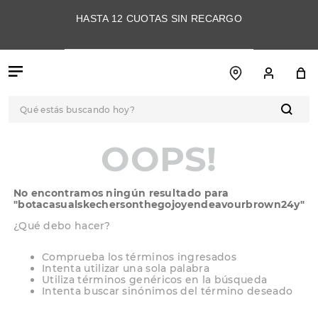
HASTA 12 CUOTAS SIN RECARGO
Qué estás buscando hoy?
TÉRMINOS MÁS
OOPS!
BUSCADOS
1
.
botas
No encontramos ningún resultado para
2
.
skechers
"
botacasualskechersonthegojoyendeavourbrown24y
"
3
.
skechers slip-ins
¿Qué debo hacer?
4
.
championes
Comprueba los términos ingresados
Intenta utilizar una sola palabra
5
.
botas mujer
Utiliza términos genéricos en la búsqueda
Intenta buscar sinónimos del término deseado
6
.
americansport