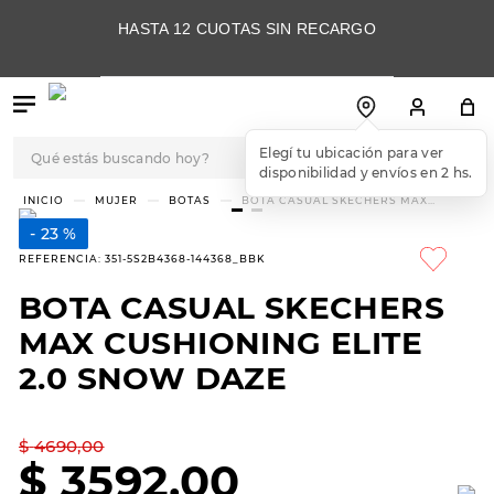
HASTA 12 CUOTAS SIN RECARGO
Qué estás buscando hoy?
Elegí tu ubicación para ver
disponibilidad y envíos en 2 hs.
TÉRMINOS MÁS
MUJER
BOTAS
BOTA CASUAL SKECHERS MAX
CUSHIONING ELITE 2.0 SNOW DAZE
BUSCADOS
23 %
1
.
botas
REFERENCIA
:
351-5S2B4368-144368_BBK
2
.
skechers
BOTA CASUAL SKECHERS
3
.
skechers slip-ins
MAX CUSHIONING ELITE
4
.
championes
2.0 SNOW DAZE
5
.
botas mujer
$
4690
,
00
6
.
americansport
$
3592
,
00
7
.
sandalias