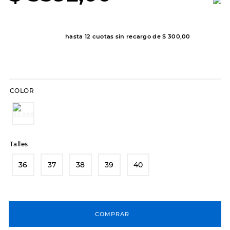
8
.
hitec
9
.
slip-ins
hasta
12
cuotas sin recargo de
$
300
,
00
10
.
botas dama
COLOR
Talles
36
37
38
39
40
COMPRAR