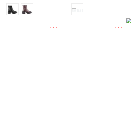
MARCO DONATTI
KORIUM
BOTA CASUAL DE CUERO
BOTA CASUAL KORIUM
MARCO DONATTI SHANNE
TEYA
$
5990
,
00
$
1990
,
00
$
2500
,
00
$
1490
,
00
SANARY S. A.
TEL.: (+598) 2511 2291 INT 2