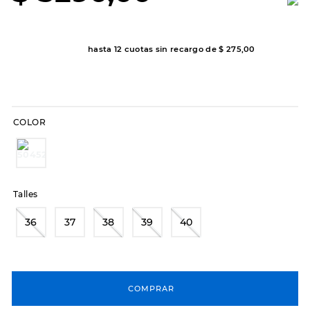
8
.
sandalias
9
.
slip-ins
hasta
12
cuotas sin recargo de
$
275
,
00
10
.
botas dama
COLOR
Talles
36
37
38
39
40
COMPRAR