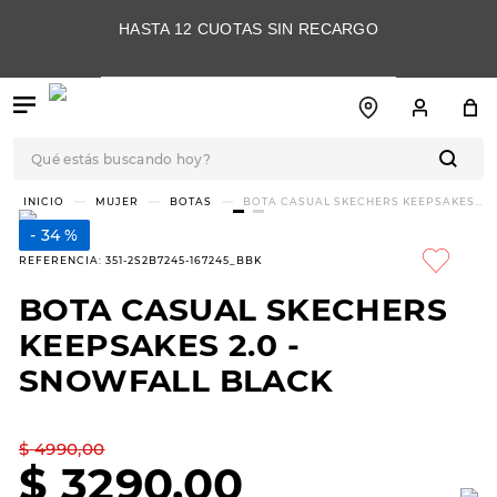
HASTA 12 CUOTAS SIN RECARGO
Qué estás buscando hoy?
TÉRMINOS MÁS
MUJER
BOTAS
BOTA CASUAL SKECHERS KEEPSAKES
2.0 - SNOWFALL BLACK
BUSCADOS
34 %
1
.
botas
REFERENCIA
:
351-2S2B7245-167245_BBK
2
.
skechers
BOTA CASUAL SKECHERS
3
.
skechers slip-ins
KEEPSAKES 2.0 -
4
.
championes
SNOWFALL BLACK
5
.
botas mujer
$
4990
,
00
6
.
americansport
$
3290
,
00
7
.
hitec