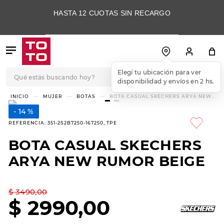
HASTA 12 CUOTAS SIN RECARGO
Qué estás buscando hoy?
Elegí tu ubicación para ver
disponibilidad y envíos en 2 hs.
TÉRMINOS MÁS
MUJER
BOTAS
BOTA CASUAL SKECHERS ARYA NEW
RUMOR BEIGE
BUSCADOS
14 %
1
.
botas
REFERENCIA
:
351-2S2B7250-167250_TPE
2
.
skechers
BOTA CASUAL SKECHERS
3
.
skechers slip-ins
ARYA NEW RUMOR BEIGE
4
.
championes
5
.
botas mujer
$
3490
,
00
$
2990
,
00
6
.
americansport