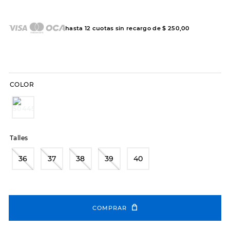
7
.
sandalias
8
.
hitec
hasta
12
cuotas sin recargo de
$
250
,
00
9
.
slip-ins
10
.
botas dama
COLOR
Talles
36
37
38
39
40
COMPRAR