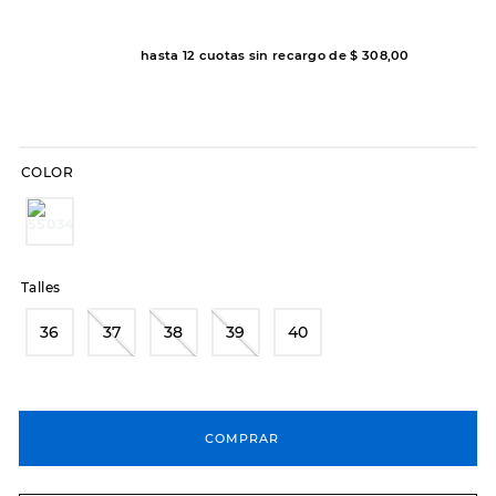
7
.
sandalias
8
.
hitec
hasta
12
cuotas sin recargo de
$
308
,
00
9
.
slip-ins
10
.
botas dama
COLOR
Talles
36
37
38
39
40
COMPRAR