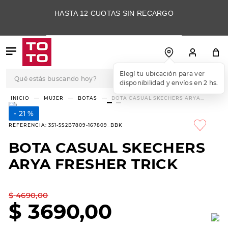
HASTA 12 CUOTAS SIN RECARGO
Qué estás buscando hoy?
Elegí tu ubicación para ver
disponibilidad y envíos en 2 hs.
TÉRMINOS MÁS
MUJER
BOTAS
BOTA CASUAL SKECHERS ARYA
FRESHER TRICK
BUSCADOS
21 %
1
.
botas
REFERENCIA
:
351-5S2B7809-167809_BBK
2
.
skechers
BOTA CASUAL SKECHERS
3
.
skechers slip-ins
ARYA FRESHER TRICK
4
.
championes
5
.
botas mujer
$
4690
,
00
$
3690
,
00
6
.
americansport