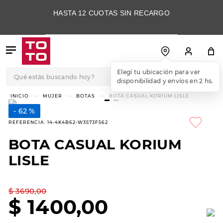
HASTA 12 CUOTAS SIN RECARGO
Qué estás buscando hoy?
Elegí tu ubicación para ver
disponibilidad y envíos en 2 hs.
TÉRMINOS MÁS
MUJER
BOTAS
BOTA CASUAL KORIUM LISLE
BUSCADOS
62 %
1
.
botas
REFERENCIA
:
14-4K4B62-W3573F562
2
.
skechers
BOTA CASUAL KORIUM
3
.
skechers slip-ins
LISLE
4
.
championes
5
.
botas mujer
$
3690
,
00
$
1400
,
00
6
.
americansport