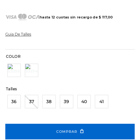
7
.
sandalias
8
.
hitec
hasta
12
cuotas sin recargo de
$
117
,
00
9
.
slip-ins
10
.
botas dama
Guia De Talles
COLOR
Talles
36
37
38
39
40
41
COMPRAR