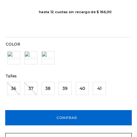
8
.
hitec
hasta
12
cuotas sin recargo de
$
166
,
00
9
.
slip-ins
10
.
botas dama
COLOR
Talles
36
37
38
39
40
41
COMPRAR