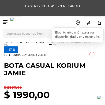
HASTA 12 CUOTAS SIN RECARGO
Qué estás buscando hoy?
Elegí tu ubicación para ver
disponibilidad y envíos en 2 hs.
TÉRMINOS MÁS
MUJER
BOTAS
BOTA CASUAL KORIUM JAMIE
BUSCADOS
17 %
1
.
botas
REFERENCIA
:
387-5K4B33-2E1833
2
.
skechers
BOTA CASUAL KORIUM
3
.
skechers slip-ins
JAMIE
4
.
championes
5
.
botas mujer
$
2390
,
00
$
1990
,
00
6
.
americansport
7
.
sandalias