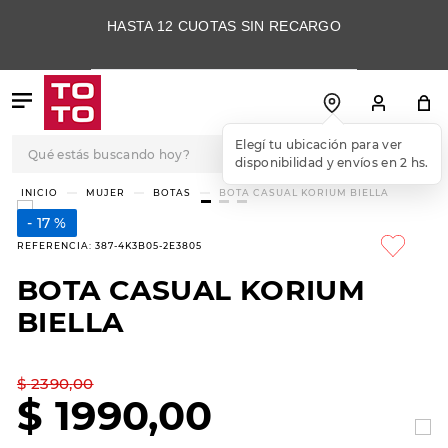
HASTA 12 CUOTAS SIN RECARGO
Qué estás buscando hoy?
Elegí tu ubicación para ver
disponibilidad y envíos en 2 hs.
TÉRMINOS MÁS
MUJER
BOTAS
BOTA CASUAL KORIUM BIELLA
BUSCADOS
17 %
1
.
botas
REFERENCIA
:
387-4K3B05-2E3805
2
.
skechers
BOTA CASUAL KORIUM
3
.
skechers slip-ins
BIELLA
4
.
championes
5
.
botas mujer
$
2390
,
00
$
1990
,
00
6
.
americansport