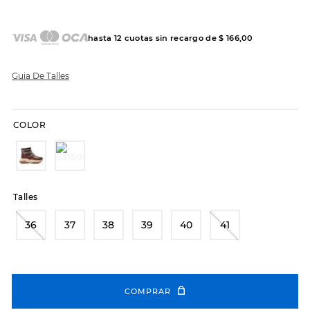
7
.
sandalias
8
.
hitec
hasta
12
cuotas sin recargo de
$
166
,
00
9
.
slip-ins
10
.
botas dama
Guia De Talles
COLOR
Talles
36
37
38
39
40
41
COMPRAR