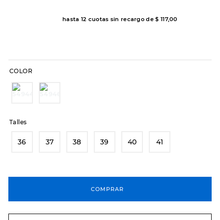
8
.
hitec
hasta
12
cuotas sin recargo de
$
117
,
00
9
.
slip-ins
10
.
botas dama
COLOR
Talles
36
37
38
39
40
41
COMPRAR