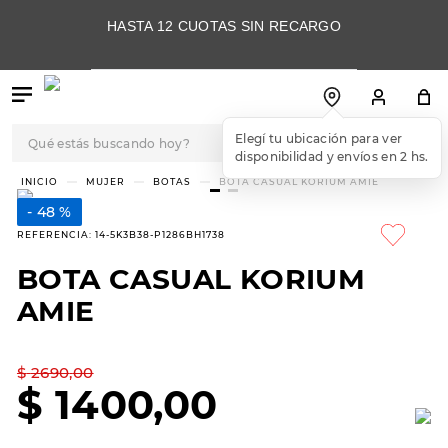
HASTA 12 CUOTAS SIN RECARGO
Qué estás buscando hoy?
Elegí tu ubicación para ver
disponibilidad y envíos en 2 hs.
TÉRMINOS MÁS
MUJER
BOTAS
BOTA CASUAL KORIUM AMIE
BUSCADOS
48 %
1
.
botas
REFERENCIA
:
14-5K3B38-P1286BH1738
2
.
skechers
BOTA CASUAL KORIUM
3
.
skechers slip-ins
AMIE
4
.
championes
5
.
botas mujer
$
2690
,
00
$
1400
,
00
6
.
americansport
7
.
sandalias