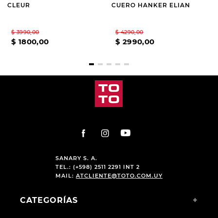
CLEUR
CUERO HANKER ELIAN
$
3990
,
00
$
4290
,
00
$
1800
,
00
$
2990
,
00
SANARY S. A.
TEL.: (+598) 2511 2291 INT 2
MAIL:
ATCLIENTE@TOTO.COM.UY
CATEGORÍAS
+