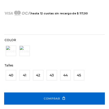
7
.
sandalias
8
.
hitec
hasta
12
cuotas sin recargo de
$
117
,
00
9
.
slip-ins
10
.
botas dama
COLOR
Talles
40
41
42
43
44
45
COMPRAR