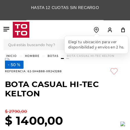
HASTA 12 CUOTAS SIN RECARGO
Qué estás buscando hoy?
Elegí tu ubicación para ver
disponibilidad y envíos en 2 hs.
TÉRMINOS MÁS
HOMBRE
BOTAS
BOTA CASUAL HI-TEC KELTON
BUSCADOS
50 %
1
.
botas
REFERENCIA
:
62-5H4B88-XR243288
2
.
skechers
BOTA CASUAL HI-TEC
3
.
skechers slip-ins
KELTON
4
.
championes
5
.
botas mujer
$
2790
,
00
$
1400
,
00
6
.
americansport