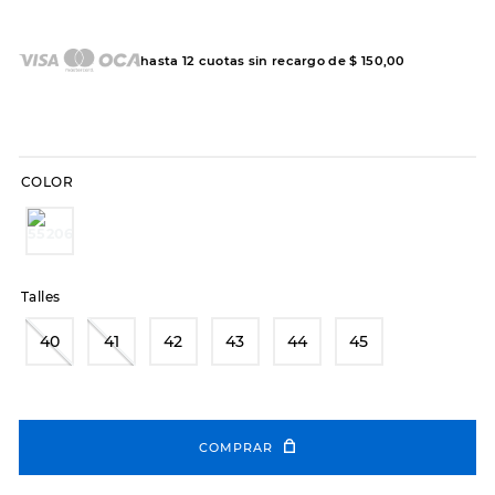
7
.
sandalias
8
.
hitec
hasta
12
cuotas sin recargo de
$
150
,
00
9
.
slip-ins
10
.
botas dama
COLOR
Talles
40
41
42
43
44
45
COMPRAR