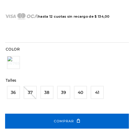
7
.
sandalias
8
.
hitec
hasta
12
cuotas sin recargo de
$
134
,
00
9
.
slip-ins
10
.
botas dama
COLOR
Talles
36
37
38
39
40
41
COMPRAR