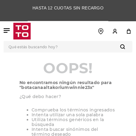
HASTA 12 CUOTAS SIN RECARGO
Qué estás buscando hoy?
TÉRMINOS MÁS
OOPS!
BUSCADOS
1
.
botas
No encontramos ningún resultado para
2
.
skechers
"
botacanaaltakoriumwinnie23x
"
3
.
skechers slip-ins
¿Qué debo hacer?
4
.
championes
Comprueba los términos ingresados
Intenta utilizar una sola palabra
5
.
botas mujer
Utiliza términos genéricos en la
búsqueda
6
.
americansport
Intenta buscar sinónimos del
término deseado