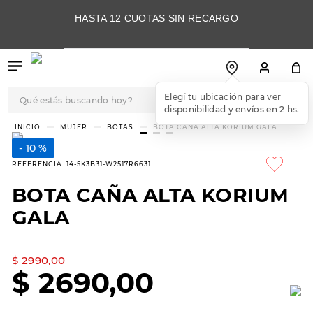
HASTA 12 CUOTAS SIN RECARGO
Qué estás buscando hoy?
Elegí tu ubicación para ver
disponibilidad y envíos en 2 hs.
TÉRMINOS MÁS
MUJER
BOTAS
BOTA CAÑA ALTA KORIUM GALA
BUSCADOS
10 %
1
.
botas
REFERENCIA
:
14-5K3B31-W2517R6631
2
.
skechers
BOTA CAÑA ALTA KORIUM
3
.
skechers slip-ins
GALA
4
.
championes
5
.
botas mujer
$
2990
,
00
$
2690
,
00
6
.
americansport
7
.
sandalias