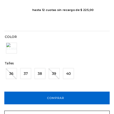
8
.
hitec
hasta
12
cuotas sin recargo de
$
225
,
00
9
.
slip-ins
10
.
botas dama
COLOR
Talles
36
37
38
39
40
COMPRAR