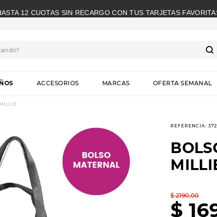
HASTA 12 CUOTAS SIN RECARGO CON TUS TARJETAS FAVORITA
cando?
S
IÑOS
ACCESORIOS
MARCAS
OFERTA SEMANAL
MILLIE
REFERENCIA
:
37
BOLS
MILLI
$
2190
,
00
$
16