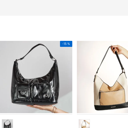
-
15 %