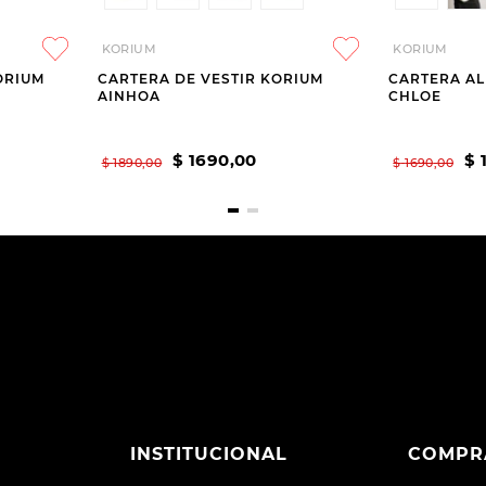
KORIUM
KORIUM
ORIUM
CARTERA DE VESTIR KORIUM
CARTERA A
AINHOA
CHLOE
$
1690
,
00
$
$
1890
,
00
$
1690
,
00
INSTITUCIONAL
COMPR