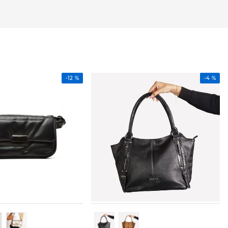
-
12 %
-
4 %