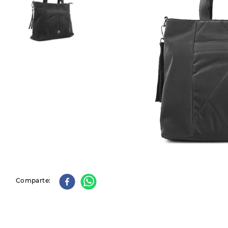
9
.
slip-ins
10
.
botas dama
Comparte