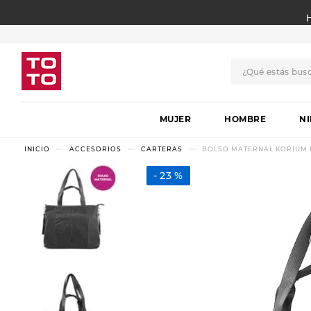
¿Qué estás bus
TÉRMINOS MÁS BUSCADO
MUJER
1
.
botas
HOMBRE
N
2
.
skechers
ACCESORIOS
CARTERAS
BOLSO MATERNAL KORIUM 
3
.
skechers slip-ins
23 %
4
.
championes
5
.
botas mujer
6
.
americansport
7
.
sandalias
8
.
hitec