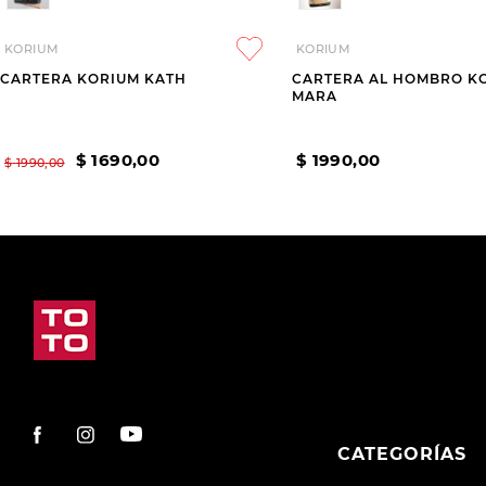
KORIUM
KORIUM
CARTERA KORIUM KATH
CARTERA AL HOMBRO K
MARA
$
1690
,
00
$
1990
,
00
$
1990
,
00
CATEGORÍAS