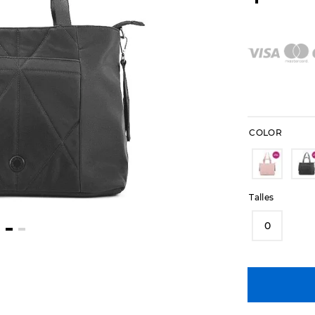
COLOR
Talles
0