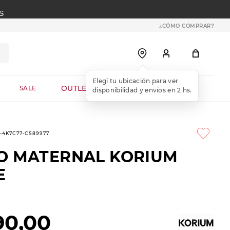
S
¿CÓMO COMPRAR?
OUTLET WEB
SALE
2-4K7C77-CS89977
O MATERNAL KORIUM
E
90
,
00