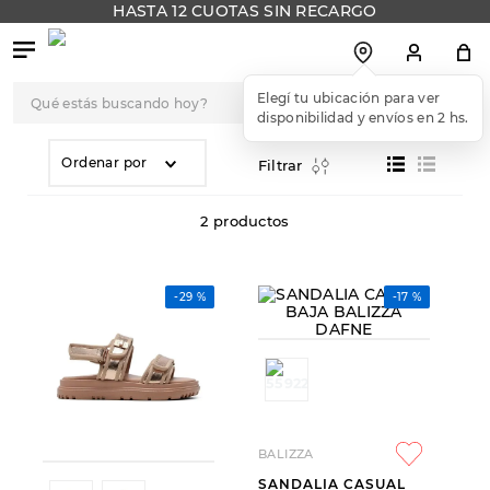
HASTA 12 CUOTAS SIN RECARGO
Qué estás buscando hoy?
Elegí tu ubicación para ver
disponibilidad y envíos en 2 hs.
TÉRMINOS MÁS
BUSCADOS
Ordenar por
Filtrar
1
.
botas
2
productos
2
.
skechers
3
.
skechers slip-ins
-
29 %
-
17 %
4
.
championes
5
.
botas mujer
6
.
americansport
7
.
sandalias
BALIZZA
8
.
hitec
SANDALIA CASUAL