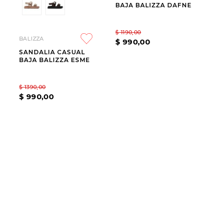
BAJA BALIZZA DAFNE
9
.
slip-ins
10
.
botas dama
$
1190
,
00
BALIZZA
$
990
,
00
SANDALIA CASUAL
BAJA BALIZZA ESME
$
1390
,
00
$
990
,
00