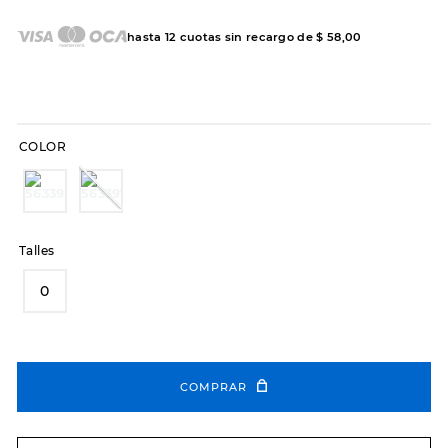
7
.
sandalias
8
.
hitec
hasta
12
cuotas sin recargo de
$
58
,
00
9
.
slip-ins
10
.
botas dama
COLOR
Talles
0
COMPRAR