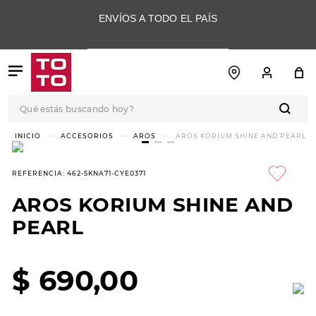
ENVÍOS A TODO EL PAÍS
Qué estás buscando hoy?
TÉRMINOS MÁS
ACCESORIOS
AROS
AROS KORIUM SHINE AND PEARL
BUSCADOS
1
.
botas
REFERENCIA
:
462-5KNA71-CYE0371
2
.
skechers
AROS KORIUM SHINE AND
3
.
skechers slip-ins
PEARL
4
.
championes
5
.
botas mujer
$
690
,
00
6
.
americansport