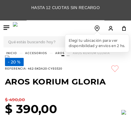
HASTA 12 CUOTAS SIN RECARGO
Qué estás buscando hoy?
Elegí tu ubicación para ver
disponibilidad y envíos en 2 hs.
TÉRMINOS MÁS
ACCESORIOS
AROS
AROS KORIUM GLORIA
BUSCADOS
20 %
1
.
botas
REFERENCIA
:
462-5KDA20-CYE0320
2
.
skechers
AROS KORIUM GLORIA
3
.
skechers slip-ins
4
.
championes
$
490
,
00
$
390
,
00
5
.
botas mujer
6
.
americansport
7
.
sandalias