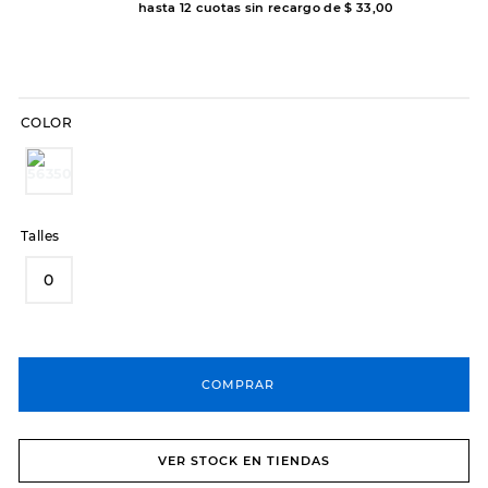
hasta
12
cuotas sin recargo de
$
33
,
00
8
.
hitec
9
.
slip-ins
10
.
botas dama
COLOR
Talles
0
COMPRAR
VER STOCK EN TIENDAS