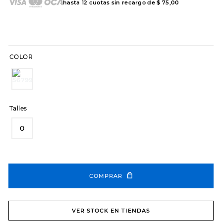
7
.
sandalias
hasta
12
cuotas sin recargo de
$
75
,
00
8
.
hitec
9
.
slip-ins
10
.
botas dama
COLOR
Talles
0
COMPRAR
VER STOCK EN TIENDAS