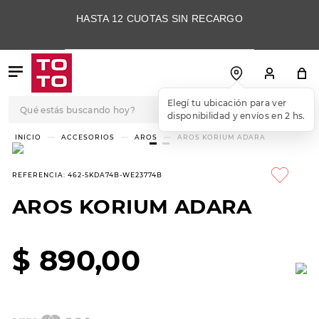
HASTA 12 CUOTAS SIN RECARGO
Qué estás buscando hoy?
Elegí tu ubicación para ver
disponibilidad y envíos en 2 hs.
TÉRMINOS MÁS
ACCESORIOS
AROS
AROS KORIUM ADARA
BUSCADOS
1
.
botas
REFERENCIA
:
462-5KDA74B-WE23774B
2
.
skechers
AROS KORIUM ADARA
3
.
skechers slip-ins
4
.
championes
$
890
,
00
5
.
botas mujer
6
.
americansport