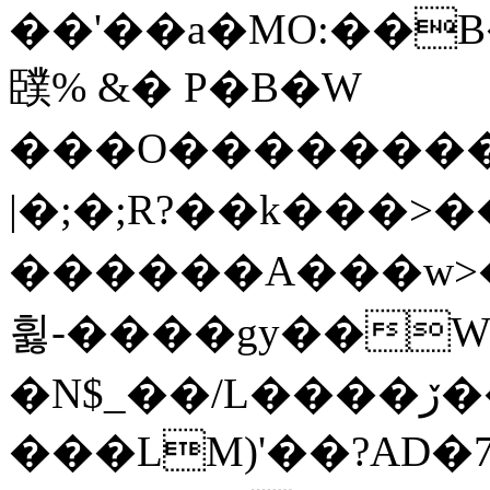
��'��a�MO:��
䑑% &� P�B�W
���O���������#6
|�;�;R?��k���>�
������A���w>�{g
휧-����gy��
�N$_��/L����ڒ��u���7�/
���LM)'��?AD�