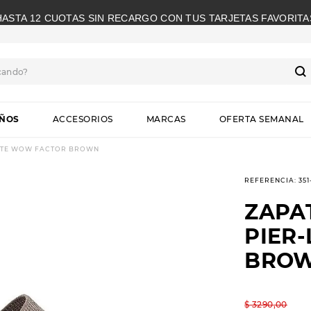
HASTA 12 CUOTAS SIN RECARGO CON TUS TARJETAS FAVORITA
cando?
S
IÑOS
ACCESORIOS
MARCAS
OFERTA SEMANAL
LITE WOW FACTOR BROWN
REFERENCIA
:
35
ZAPA
PIER
BRO
$
3290
,
00