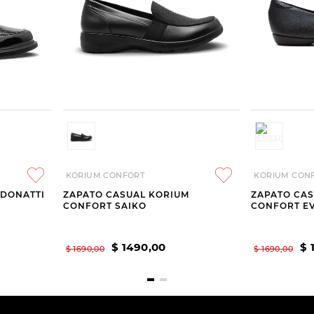
KORIUM CONFORT
KORIUM CON
 DONATTI
ZAPATO CASUAL KORIUM
ZAPATO CA
CONFORT SAIKO
CONFORT E
$
1490
,
00
$
$
1690
,
00
$
1690
,
00