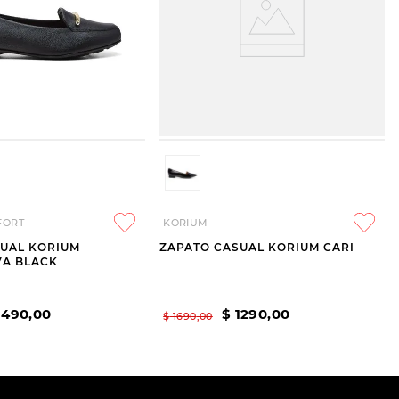
FORT
KORIUM
SUAL KORIUM
ZAPATO CASUAL KORIUM CARI
VA BLACK
1490
,
00
$
1290
,
00
$
1690
,
00