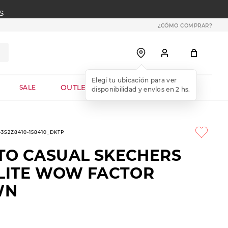
S
¿CÓMO COMPRAR?
OUTLET WEB
SALE
1-3S2Z8410-158410_DKTP
TO CASUAL SKECHERS
-LITE WOW FACTOR
WN