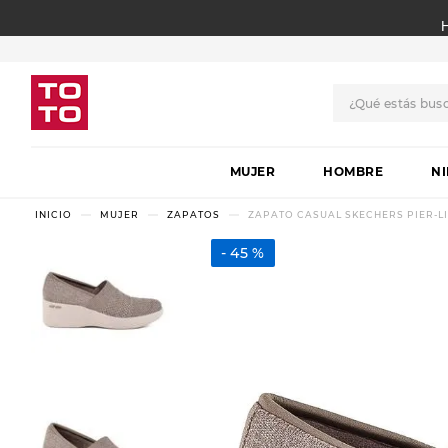
¿Qué estás bus
TÉRMINOS MÁS BUSCADO
MUJER
1
.
botas
HOMBRE
N
2
.
skechers
MUJER
ZAPATOS
ZAPATO CASUAL SKECHERS PIER-
3
.
skechers slip-ins
45 %
4
.
championes
5
.
botas mujer
6
.
americansport
7
.
sandalias
8
.
hitec