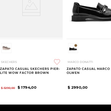
SKECHERS
MARCO DONATTI
ZAPATO CASUAL SKECHERS PIER-
ZAPATO CASUAL MARCO
LITE WOW FACTOR BROWN
OLWEN
$
1794
,
00
$
2990
,
00
$
3290
,
00