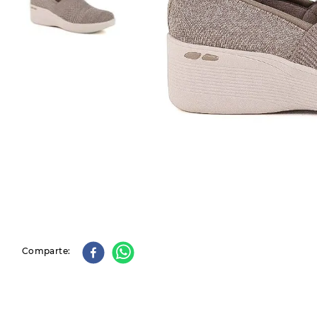
9
.
slip-ins
10
.
botas dama
Comparte