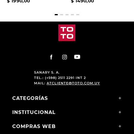
SANDALIA CASUAL DE
SANDALIA CASUAL DE
CUERO HI-TEC JUN
CUERO HI-TEC WALLY
$
2690
,
00
$
2490
,
00
$
1990
,
00
$
1490
,
00
SANARY S. A.
TEL.: (+598) 2511 2291 INT 2
MAIL:
ATCLIENTE@TOTO.COM.UY
CATEGORÍAS
+