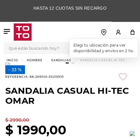
HASTA 12 CUOTAS SIN RECARGO
Qué estás buscando hoy?
TÉRMINOS MÁS
HOMBRE
SANDALIAS
SANDALIA CASUAL HI-TEC
OMAR
BUSCADOS
33 %
1
.
botas
REFERENCIA
:
88-2H9S10-SS215910
2
.
skechers
SANDALIA CASUAL HI-TEC
3
.
skechers slip-ins
OMAR
4
.
championes
5
.
botas mujer
$
2990
,
00
$
1990
,
00
6
.
americansport