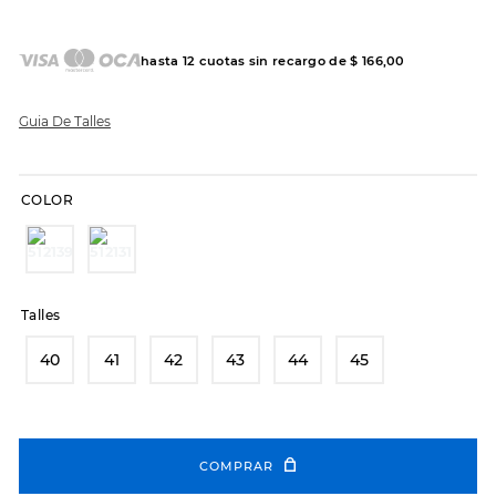
7
.
sandalias
8
.
hitec
hasta
12
cuotas sin recargo de
$
166
,
00
9
.
slip-ins
10
.
botas dama
Guia De Talles
COLOR
Talles
40
41
42
43
44
45
COMPRAR