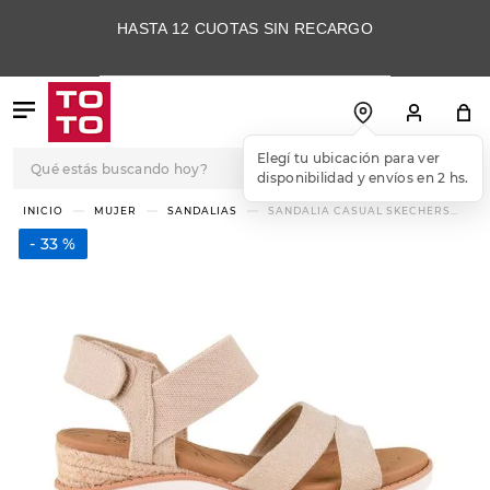
HASTA 12 CUOTAS SIN RECARGO
Qué estás buscando hoy?
TÉRMINOS MÁS
MUJER
SANDALIAS
SANDALIA CASUAL SKECHERS
BEACH KISS BOTTLE NOTES BEIGE
BUSCADOS
33 %
1
.
botas
2
.
skechers
3
.
skechers slip-ins
4
.
championes
5
.
botas mujer
6
.
americansport