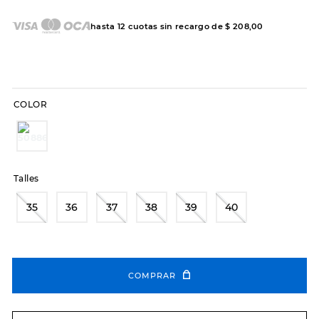
hasta
12
cuotas sin recargo de
$
208
,
00
COLOR
Talles
35
36
37
38
39
40
COMPRAR