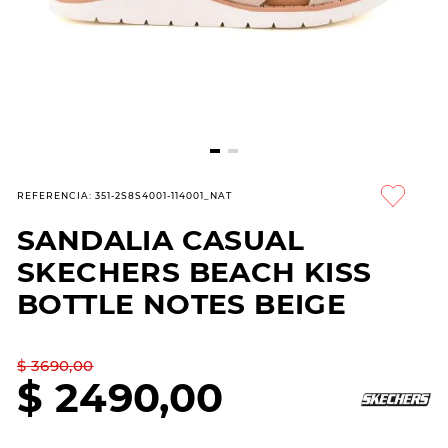
7
.
sandalias
8
.
hitec
9
.
slip-ins
10
.
botas dama
REFERENCIA
:
351-2S8S4001-114001_NAT
SANDALIA CASUAL
SKECHERS BEACH KISS
BOTTLE NOTES BEIGE
$
3690
,
00
$
2490
,
00