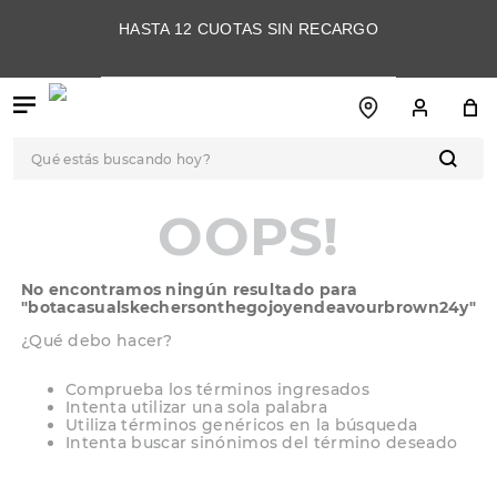
HASTA 12 CUOTAS SIN RECARGO
Qué estás buscando hoy?
TÉRMINOS MÁS
OOPS!
BUSCADOS
1
.
botas
No encontramos ningún resultado para
2
.
skechers
"
botacasualskechersonthegojoyendeavourbrown24y
"
3
.
skechers slip-ins
¿Qué debo hacer?
4
.
championes
Comprueba los términos ingresados
Intenta utilizar una sola palabra
5
.
botas mujer
Utiliza términos genéricos en la búsqueda
Intenta buscar sinónimos del término deseado
6
.
americansport
7
.
sandalias