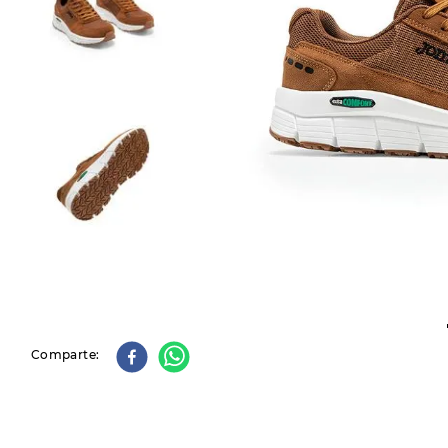
9
.
slip-ins
10
.
botas dama
Comparte