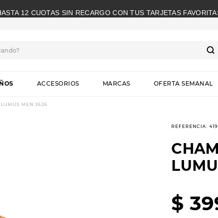
HASTA 12 CUOTAS SIN RECARGO CON TUS TARJETAS FAVORITA
cando?
S
IÑOS
ACCESORIOS
MARCAS
OFERTA SEMANAL
LUMUS MEN 2626
REFERENCIA
:
41
CHAM
LUMU
$
39