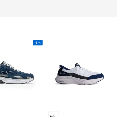
-
6 %