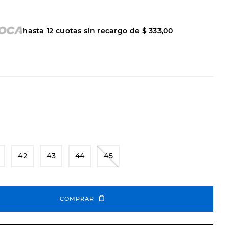
hasta
12
cuotas sin recargo de
$
333
,
00
42
43
44
45
COMPRAR