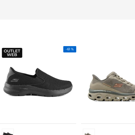
-
61 %