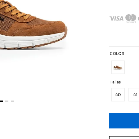
COLOR
Talles
40
41