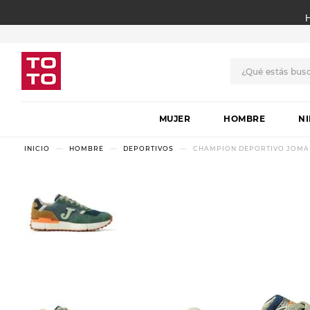
¿Qué estás bus
TÉRMINOS MÁS BUSCADO
MUJER
1
.
botas
HOMBRE
N
2
.
skechers
HOMBRE
DEPORTIVOS
CHAMPION DEPORTIVO JOMA 
3
.
skechers slip-ins
4
.
championes
5
.
botas mujer
6
.
americansport
7
.
sandalias
8
.
hitec