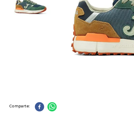
9
.
slip-ins
10
.
botas dama
Comparte