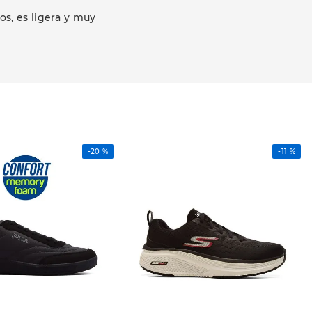
s, es ligera y muy
-
20 %
-
11 %