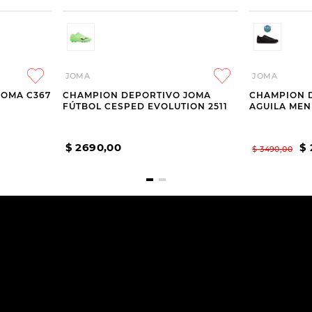
JOMA
JOMA
JOMA C367
CHAMPION DEPORTIVO JOMA
CHAMPION 
FÚTBOL CESPED EVOLUTION 2511
AGUILA MEN
$
2690
,
00
$
$
3490
,
00