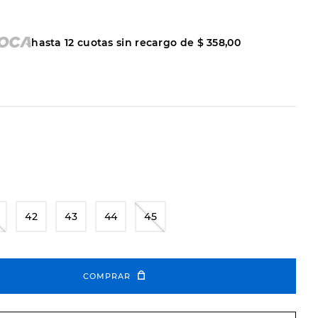
hasta
12
cuotas sin recargo de
$
358
,
00
42
43
44
45
COMPRAR