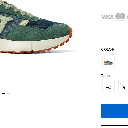
COLOR
Talles
40
41