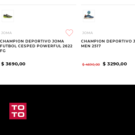
JOMA
JOMA
CHAMPION DEPORTIVO JOMA
CHAMPION DEPORTIVO 
FUTBOL CESPED POWERFUL 2622
MEN 2517
FG
$
3690
,
00
$
3290
,
00
$
4690
,
00