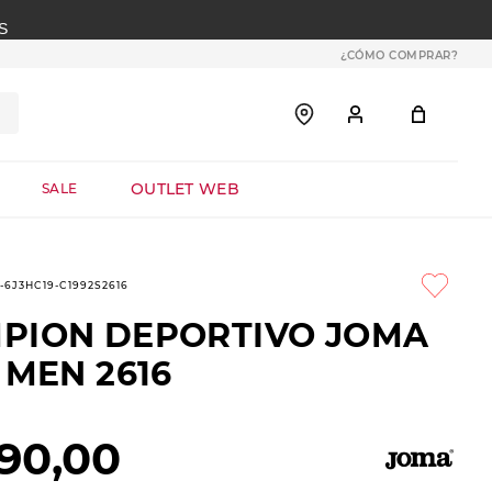
S
¿CÓMO COMPRAR?
OUTLET WEB
SALE
9-6J3HC19-C1992S2616
PION DEPORTIVO JOMA
 MEN 2616
90
,
00