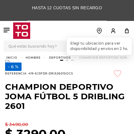
HASTA 12 CUOTAS SIN RECARGO
Qué estás buscando hoy?
Elegí tu ubicación para ver
disponibilidad y envíos en 2 hs.
TÉRMINOS MÁS
HOMBRE
DEPORTIVOS
CHAMPION DEPORTIVO JOMA
FÚTBOL 5 DRIBLING 2601
BUSCADOS
6 %
1
.
botas
REFERENCIA
:
419-6J3FDR-DRIS2601SOC5
2
.
skechers
CHAMPION DEPORTIVO
3
.
skechers slip-ins
JOMA FÚTBOL 5 DRIBLING
4
.
championes
2601
5
.
botas mujer
$
3490
,
00
6
.
americansport
$
3290
,
00