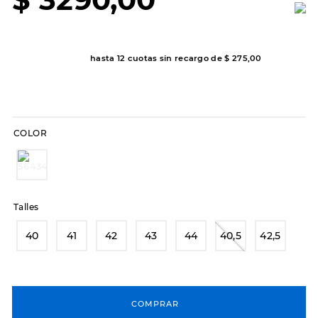
7
.
sandalias
8
.
hitec
9
.
slip-ins
hasta
12
cuotas sin recargo de
$
275
,
00
10
.
botas dama
COLOR
Talles
40
41
42
43
44
40,5
42,5
COMPRAR